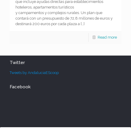
que incluye ayudas directas para establecimientos
hoteleros, apartamentos turísticos
y campamentos y complejos rurales. Un plan que
contará con un presupuesto de 72,8 millones de euros y
destinará 200 euros por cada plaza a
[…]
Read more
Twitter
Tweets by AndaluciaEScoop
Facebook