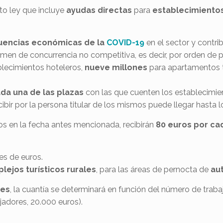
o ley que incluye
ayudas directas
para
establecimiento
cuencias económicas de la
COVID-19
en el sector y contri
men de concurrencia no competitiva, es decir, por orden de pre
blecimientos hoteleros,
nueve millones
para apartamentos t
da una de las plazas
con las que cuenten los establecimie
ibir por la persona titular de los mismos puede llegar hasta 
dos en la fecha antes mencionada, recibirán
80 euros por ca
es de euros.
ejos turísticos rurales
, para las áreas de pernocta de
au
les
, la cuantía se determinará en función del número de trab
jadores, 20.000 euros).