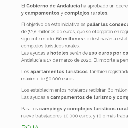
El
Gobierno de Andalucía
ha aprobado un decret
y
campamentos
y
complejos rurales
.
El objetivo de esta iniciativa es
paliar las conse
de 72,8 millones de euros, que se otorgarán en régi
siguiente modo:
60 millones
se destinarán a esta
complejos turísticos rurales.
Las ayudas a
hoteles
serán de
200 euros por ca
Andalucía a 13 de marzo de 2020. El importe a perc
Los
apartamentos turísticos
, también registra
máximo de 50.000 euros.
Los establecimientos hoteleros recibirán 60 millon
Las ayudas a
campamentos de turismo y compl
Para los
campings y complejos turísticos rura
nueve trabajadores, 10.000 euros, y 10 o más traba
BOJA