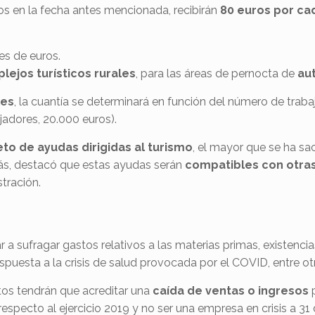
dos en la fecha antes mencionada, recibirán
80 euros por ca
es de euros.
ejos turísticos rurales
, para las áreas de pernocta de
au
les
, la cuantía se determinará en función del número de trab
jadores, 20.000 euros).
to de ayudas dirigidas al turismo
, el mayor que se ha sa
ás, destacó que estas ayudas serán
compatibles con otra
tración.
a sufragar gastos relativos a las materias primas, existencias
esta a la crisis de salud provocada por el COVID, entre otr
itos tendrán que acreditar una
caída de ventas o ingresos
p
 respecto al ejercicio 2019 y no ser una empresa en crisis a 3