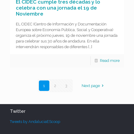
El CIDEC cumple tres décadas y lo
celebra con una jornada el 19 de
Noviembre
EL CIDEC (Centro de Información y Documentación
Europea sobre Economía Pública, Social y Cooperativa)
organiza el próximo jueves, 19 de noviembre una jornada
para celebrar sus 30 años de andadura. En ella
intervendrán responsables de diferentes
[…]
Read more
1
2
3
Next page
Twitter
Tweets by AndaluciaEScoop