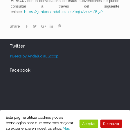
El BOJA con la convocatoria de estas subvenciones se puede
consultar a través del siguiente
enlace:
https://juntadeandalucia.es/boja/2021/85/1
Share
Twitter
Tweets by AndaluciaEScoop
Facebook
Esta página utiliza cookies y otras
tecnologías para que podamos mejorar
Aceptar
Rechazar
su experiencia en nuestros sitios:
Más