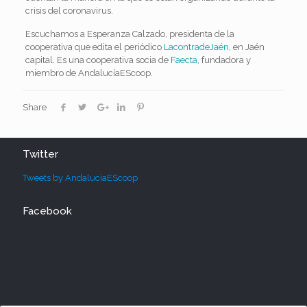
crisis del coronavirus.
Escuchamos a Esperanza Calzado, presidenta de la
cooperativa que edita el periódico
LacontradeJaén
, en Jaén
capital. Es una cooperativa socia de
Faecta
, fundadora y
miembro de AndalucíaEScoop.
Share
Twitter
Tweets by AndaluciaEScoop
Facebook