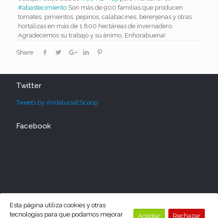
#abastecimiento
Son más de 900 familias que producen
tomates, pimientos, pepinos, calabacines, berenjenas y otras
hortalizas
en más de 1.800 hectáreas de invernadero.
Agradecemos su trabajo y su ánimo. Enhorabuena!
Share
Twitter
Tweets by AndaluciaEScoop
Facebook
Esta página utiliza cookies y otras
tecnologías para que podamos mejorar
Aceptar
Rechazar