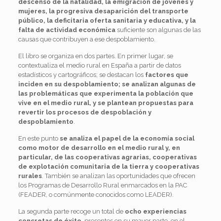
descenso de la natalidad, la emigración de jóvenes y
mujeres, la progresiva desaparición del transporte
público, la deficitaria oferta sanitaria y educativa, y la
falta de actividad económica
suficiente son algunas de las
causas que contribuyen a ese despoblamiento.
El libro se organiza en dos partes. En primer lugar, se
contextualiza el medio rural en España a partir de datos
estadísticos y cartográficos; se destacan los
factores que
inciden en su despoblamiento; se analizan algunas de
las problemáticas que experimenta la población que
vive en el medio rural, y se plantean propuestas para
revertir los procesos de despoblación y
despoblamiento
.
En este punto
se analiza el papel de la economía social
como motor de desarrollo en el medio rural y, en
particular, de las cooperativas agrarias, cooperativas
de explotación comunitaria de la tierra y cooperativas
rurales
. También se analizan las oportunidades que ofrecen
los Programas de Desarrollo Rural enmarcados en la PAC
(FEADER, o comúnmente conocidos como LEADER).
La segunda parte recoge un total de
ocho experiencias
concretas de éxito
, presentes en su mayor parte, en el