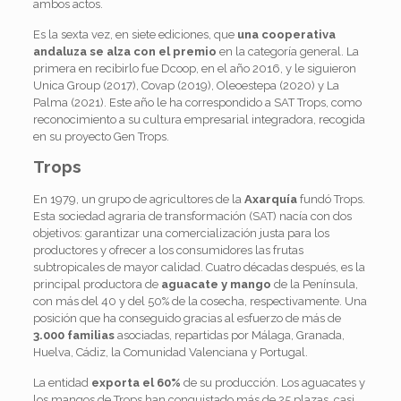
ambos actos.
Es la sexta vez, en siete ediciones, que
una cooperativa
andaluza se alza con el premio
en la categoría general. La
primera en recibirlo fue Dcoop, en el año 2016, y le siguieron
Unica Group (2017), Covap (2019), Oleoestepa (2020) y La
Palma (2021). Este año le ha correspondido a SAT Trops, como
reconocimiento a su cultura empresarial integradora, recogida
en su proyecto Gen Trops.
Trops
En 1979, un grupo de agricultores de la
Axarquía
fundó Trops.
Esta sociedad agraria de transformación (SAT) nacía con dos
objetivos: garantizar una comercialización justa para los
productores y ofrecer a los consumidores las frutas
subtropicales de mayor calidad. Cuatro décadas después, es la
principal productora de
aguacate y mango
de la Península,
con más del 40 y del 50% de la cosecha, respectivamente. Una
posición que ha conseguido gracias al esfuerzo de más de
3.000 familias
asociadas, repartidas por Málaga, Granada,
Huelva, Cádiz, la Comunidad Valenciana y Portugal.
La entidad
exporta el 60%
de su producción. Los aguacates y
los mangos de Trops han conquistado más de 25 plazas, casi