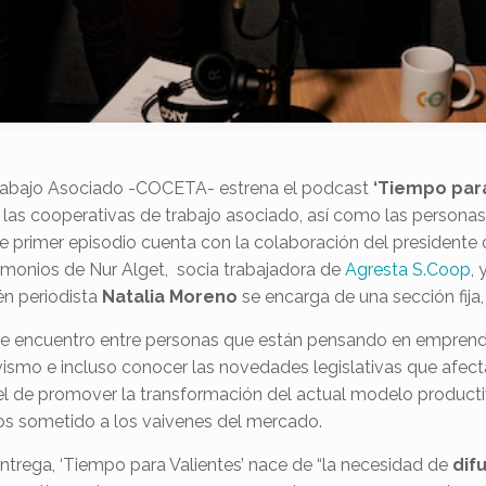
rabajo Asociado -COCETA- estrena el podcast
‘Tiempo para
 las cooperativas de trabajo asociado, así como las personas
te primer episodio cuenta con la colaboración del president
stimonios de Nur Alget, socia trabajadora de
Agresta S.Coop
, 
én periodista
Natalia Moreno
se encarga de una sección fija,
e encuentro entre personas que están pensando en emprende
ismo e incluso conocer las novedades legislativas que afecta
 el de promover la transformación del actual modelo produc
os sometido a los vaivenes del mercado.
ntrega, ‘Tiempo para Valientes’ nace de “la necesidad de
dif