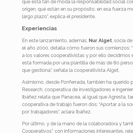
que está tan de moda la responsabilidad social c
origen, qué están en su propósito, en esa fuerza m
largo plazo”, explica el presidente.
Experiencias
En este lanzamiento, además,
Nur Alget
, socia d
el año 2000, detalla cómo fueron sus comienzos:
a los valores cooperativistas y por ello decidimos 
está formada por una plantilla de más de 80 person
que gestiona”, señala la cooperativista Alget.
Asimismo, desde Ponferrada, también ha querido pa
Research, cooperativa de investigadores e ingeniero
Ibáñez relata que Panacea, al igual que Agresta, t
cooperativa de trabajo fueron dos: “Aportar a la 
por trabajadores”, aclara Ibáñez.
Por último, y de la mano de la colaboradora y tam
Cooperativos”, con informaciones interesantes, re