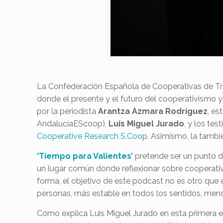
La Confederación Española de Cooperativas de T
donde el presente y el futuro del cooperativismo y
por la periodista
Arantza Azmara Rodríguez
, es
AndalucíaEScoop),
Luis Miguel Jurado
, y los te
Cooperative Research S.Coo
p. Asimismo, la tambi
‘Tiempo para Valientes’
pretende ser un punto d
un lugar común donde reflexionar sobre cooperativ
forma, el objetivo de este podcast no es otro que
personas, más estable en todos los sentidos, men
Como explica Luis Miguel Jurado en esta primera e