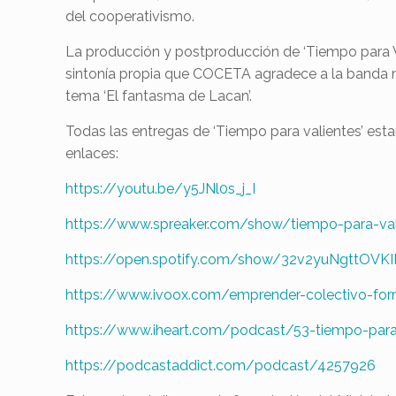
del cooperativismo.
La producción y postproducción de ‘Tiempo para Va
sintonía propia que COCETA agradece a la banda
tema ‘El fantasma de Lacan’.
Todas las entregas de ‘Tiempo para valientes’ esta
enlaces:
https://youtu.be/y5JNl0s_j_I
https://www.spreaker.com/show/tiempo-para-val
https://open.spotify.com/show/32v2yuNgttO
https://www.ivoox.com/emprender-colectivo-for
https://www.iheart.com/podcast/53-tiempo-par
https://podcastaddict.com/podcast/4257926