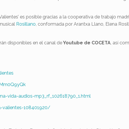
lientes’ es posible gracias a la cooperativa de trabajo madr
 musical
Rosillano
, conformada por Arantxa Llano, Elena Rosi
rán disponibles en el canal de
Youtube de COCETA
, así co
ientes
VKIMm0Q9yQk
ma-vida-audios-mp3_rf_102618790_1.html
a-valientes-108401920/