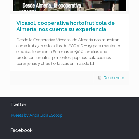
Vicasol, cooperativa hortofrutícola de
Almería, nos cuenta su experiencia
Desde la Cooperativa Viccasol de Almería nos muestran
como trabajan estos días de #COVIDー19 para mantener
el #abastecimiento Son más de 900 familias que
producen tomates, pimientos, pepinos, calabacines,
berenjenas y otras hortalizas en más de
[…]
Read more
Twitter
Tweets by AndaluciaEScoop
Facebook