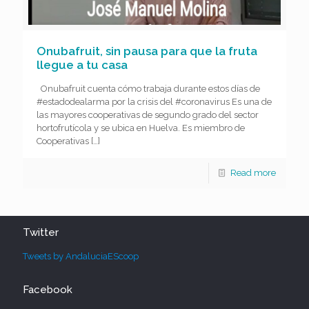
Onubafruit, sin pausa para que la fruta
llegue a tu casa
Onubafruit cuenta cómo trabaja durante estos días de
#estadodealarma por la crisis del #coronavirus Es una de
las mayores cooperativas de segundo grado del sector
hortofrutícola y se ubica en Huelva. Es miembro de
Cooperativas
[…]
Read more
Twitter
Tweets by AndaluciaEScoop
Facebook