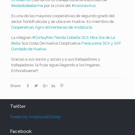
#
estadodealarma
por la crisis del
#
coronavirus
Es una de las mayores cooperativas de segundo grado del
sector hortofrutícola y se ubica en Huelva. Es miembro de
Cooperativas Agro-alimentarias de Andalucía
La integran
#
Cortayfres
Tienda Cobella
SCA Ntra Sra de La
Bella
Sca Costa De Huelva Coophuelva
Freslucena SCA
y
SAT
Condado de Huelva
Gracias a sus socios y socias y a sus trabajadores y
trabajadoras, la fruta sigue llegando a los hogares.
Enhorabuena!!!
Share
Twitter
Tweets by AndaluciaEScoop
Facebook