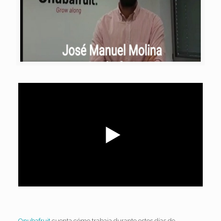
Onubafruit
cuenta cómo trabaja durante estos días de