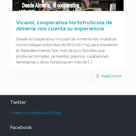
Vicasol, cooperativa hortofrutícola de
Almería, nos cuenta su experiencia
Desde la Cooperativa Viccasol de Almería nos muestran
como trabajan estos días de #COVIDー19 para mantener
el #abastecimiento Son más de 900 familias que
producen tomates, pimientos, pepinos, calabacines,
berenjenas y otras hortalizas en más de
[…]
Read more
Twitter
Tweets by AndaluciaEScoop
Facebook