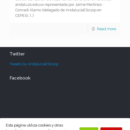
andaluza estuvo representada por Jaime Martínez-
Conradi Álamo (delegado de AndalucíaEScoop en
CEPES),
[…]
Read more
Twitter
Tweets by AndaluciaEScoop
Facebook
Esta página utiliza cookies y otras