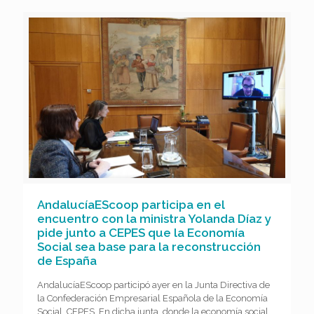
AndalucíaEScoop participa en el
encuentro con la ministra Yolanda Díaz y
pide junto a CEPES que la Economía
Social sea base para la reconstrucción
de España
AndalucíaEScoop participó ayer en la Junta Directiva de
la Confederación Empresarial Española de la Economía
Social, CEPES. En dicha junta, donde la economía social