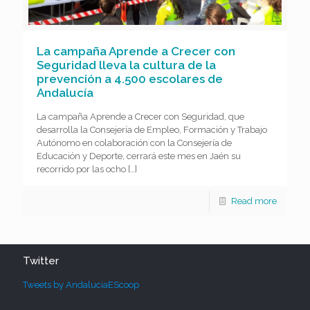
La campaña Aprende a Crecer con
Seguridad lleva la cultura de la
prevención a 4.500 escolares de
Andalucía
La campaña Aprende a Crecer con Seguridad, que
desarrolla la Consejería de Empleo, Formación y Trabajo
Autónomo en colaboración con la Consejería de
Educación y Deporte, cerrará este mes en Jaén su
recorrido por las ocho
[…]
Read more
Twitter
Tweets by AndaluciaEScoop