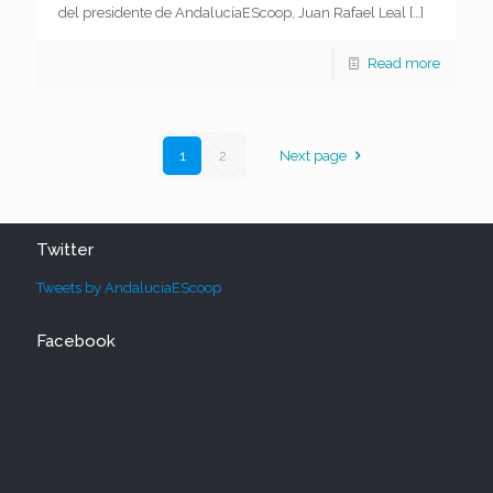
del presidente de AndalucíaEScoop, Juan Rafael Leal
[…]
Read more
1
2
Next page
Twitter
Tweets by AndaluciaEScoop
Facebook