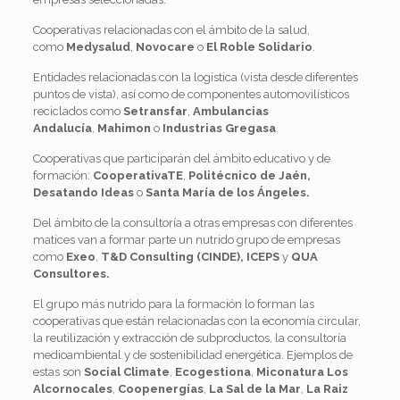
Cooperativas relacionadas con el ámbito de la salud,
como
Medysalud
,
Novocare
o
El Roble Solidario
.
Entidades relacionadas con la logística (vista desde diferentes
puntos de vista), así como de componentes automovilísticos
reciclados como
Setransfar
,
Ambulancias
Andalucía
,
Mahimon
o
Industrias Gregasa
.
Cooperativas que participarán del ámbito educativo y de
formación:
CooperativaTE
,
Politécnico de Jaén,
Desatando Ideas
o
Santa María de los Ángeles.
Del ámbito de la consultoría a otras empresas con diferentes
matices van a formar parte un nutrido grupo de empresas
como
Exeo
,
T&D Consulting (CINDE),
ICEPS
y
QUA
Consultores.
El grupo más nutrido para la formación lo forman las
cooperativas que están relacionadas con la economía circular,
la reutilización y extracción de subproductos, la consultoría
medioambiental y de sostenibilidad energética. Ejemplos de
estas son
Social Climate
,
Ecogestiona
,
Miconatura Los
Alcornocales
,
Coopenergías
,
La Sal de la Mar
,
La Raiz