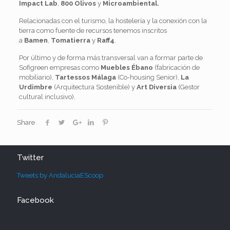
Impact Lab
,
800 Olivos
y
Microambiental.
Relacionadas con el turismo, la hostelería y la conexión con la
tierra como fuente de recursos tenemos inscritos
a
Bamen
,
Tomatierra
y
Raff4
.
Por último y de forma más transversal van a formar parte de
Sofigreen empresas como
Muebles Ébano
(fabricación de
mobiliario),
Tartessos Málaga
(Co-housing Senior),
La
Urdimbre
(Arquitectura Sostenible) y
Art Diversia
(Gestor
cultural inclusivo).
Share
Twitter
Tweets by AndaluciaEScoop
Facebook