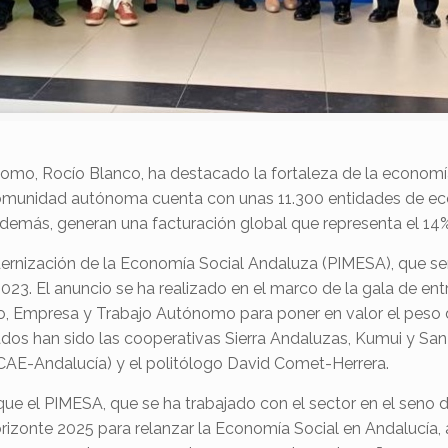
mo, Rocío Blanco, ha destacado la fortaleza de la economía 
comunidad autónoma cuenta con unas 11.300 entidades de ec
demás, generan una facturación global que representa el 14% 
rnización de la Economía Social Andaluza (PIMESA), que serv
2023. El anuncio se ha realizado
en el marco de la gala de ent
eo, Empresa y Trabajo Autónomo par
a poner en valor el peso
dos han sido l
as cooperativas Sierra Andaluzas, Kumui y San 
AE-Andalucía) y el politólogo David Comet-Herrera.
que el PIMESA, que se ha trabajado con el sector en el sen
horizonte 2025 para relanzar la Economía Social en Andalucí