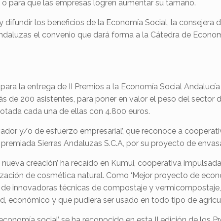
s o para que las empresas logren aumentar su tamaño.
 y difundir los beneficios de la Economía Social, la conseje
andaluzas el convenio que dará forma a la Cátedra de Econom
 para la entrega de
II Premios a la Economía Social Andalucí
s de 200 asistentes, par
a poner en valor el peso del sector
otada cada una de ellas con 4.800 euros.
ovador y/o de esfuerzo empresarial’, que reconoce a cooperat
do premiada Sierras Andaluzas S.C.A, por su proyecto de enva
e nueva creación’ ha recaído en Kumui, cooperativa impuls
zación de cosmética natural. Como ‘Mejor proyecto de econo
ón de innovadoras técnicas de compostaje y vermicompostaje, a
dad, económico y que pudiera ser usado en todo tipo de agricu
a economía social’ se ha reconocido en esta II edición de lo