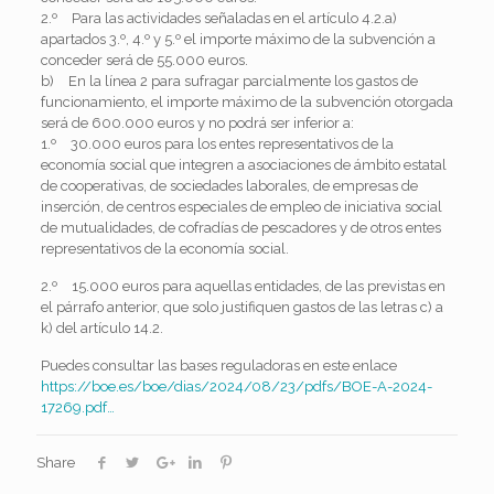
2.º Para las actividades señaladas en el artículo 4.2.a)
apartados 3.º, 4.º y 5.º el importe máximo de la subvención a
conceder será de 55.000 euros.
b) En la línea 2 para sufragar parcialmente los gastos de
funcionamiento, el importe máximo de la subvención otorgada
será de 600.000 euros y no podrá ser inferior a:
1.º 30.000 euros para los entes representativos de la
economía social que integren a asociaciones de ámbito estatal
de cooperativas, de sociedades laborales, de empresas de
inserción, de centros especiales de empleo de iniciativa social
de mutualidades, de cofradías de pescadores y de otros entes
representativos de la economía social.
2.º 15.000 euros para aquellas entidades, de las previstas en
el párrafo anterior, que solo justifiquen gastos de las letras c) a
k) del artículo 14.2.
Puedes consultar las bases reguladoras en este enlace
https://
boe.es/boe/dias/2024/
08/23/pdfs/BOE-A-2024-
17269.pdf
…
Share