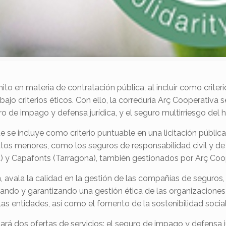
o en materia de contratación pública, al incluir como criter
s bajo criterios éticos. Con ello, la correduría Arç Cooperativ
de impago y defensa jurídica, y el seguro multirriesgo del h
se incluye como criterio puntuable en una licitación pública 
atos menores, como los seguros de responsabilidad civil y de
) y Capafonts (Tarragona), también gestionados por Arç Coo
n, avala la calidad en la gestión de las compañías de seguros, l
cando y garantizando una gestión ética de las organizaciones
 las entidades, así como el fomento de la sostenibilidad socia
ará dos ofertas de servicios: el seguro de impago y defensa ju