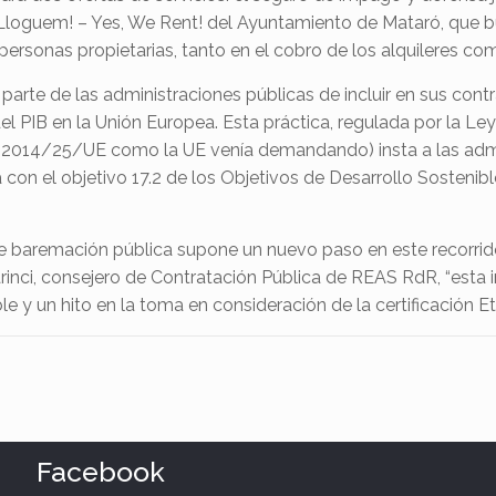
o Lloguem! – Yes, We Rent! del Ayuntamiento de Mataró, que 
personas propietarias, tanto en el cobro de los alquileres co
parte de las administraciones públicas de incluir en sus contr
l PIB en la Unión Europea. Esta práctica, regulada por la Le
2014/25/UE como la UE venía demandando) insta a las adminis
a con el objetivo 17.2 de los Objetivos de Desarrollo Sosten
o de baremación pública supone un nuevo paso en este recorrid
inci, consejero de Contratación Pública de REAS RdR, “esta i
e y un hito en la toma en consideración de la certificación E
Facebook