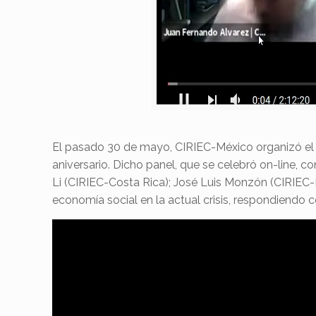
El pasado 30 de mayo, CIRIEC-México organizó el p
aniversario. Dicho panel, que se celebró on-line, 
Li (CIRIEC-Costa Rica); José Luis Monzón (CIRIEC-
economía social en la actual crisis, respondiendo c