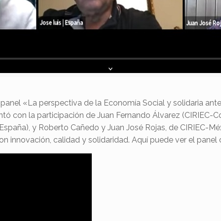
anel «La perspectiva de la Economía Social y solidaria ant
contó con la participación de Juan Fernando Álvarez (CIRIEC-C
España), y Roberto Cañedo y Juan José Rojas, de CIRIEC-Méxi
on innovación, calidad y solidaridad. Aquí puede ver el panel