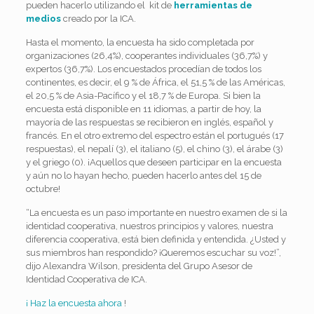
pueden hacerlo utilizando el kit de
herramientas de
medios
creado por la ICA.
Hasta el momento, la encuesta ha sido completada por
organizaciones (26,4%), cooperantes individuales (36,7%) y
expertos (36,7%). Los encuestados procedían de todos los
continentes, es decir, el 9 % de África, el 51,5 % de las Américas,
el 20,5 % de Asia-Pacífico y el 18,7 % de Europa. Si bien la
encuesta está disponible en 11 idiomas, a partir de hoy, la
mayoría de las respuestas se recibieron en inglés, español y
francés. En el otro extremo del espectro están el portugués (17
respuestas), el nepalí (3), el italiano (5), el chino (3), el árabe (3)
y el griego (0). ¡Aquellos que deseen participar en la encuesta
y aún no lo hayan hecho, pueden hacerlo antes del 15 de
octubre!
“La encuesta es un paso importante en nuestro examen de si la
identidad cooperativa, nuestros principios y valores, nuestra
diferencia cooperativa, está bien definida y entendida. ¿Usted y
sus miembros han respondido? ¡Queremos escuchar su voz!”,
dijo Alexandra Wilson, presidenta del Grupo Asesor de
Identidad Cooperativa de ICA.
¡ Haz la encuesta ahora
!