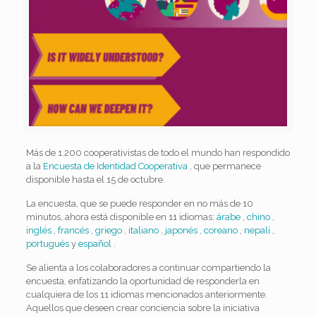
Más de 1.200 cooperativistas de todo el mundo han respondido
a la
Encuesta de Identidad Cooperativa
, que permanece
disponible hasta el 15 de octubre.
La encuesta, que se puede responder en no más de 10
minutos, ahora está disponible en 11 idiomas:
árabe
,
chino
,
inglés
,
francés
,
griego
,
italiano
,
japonés
,
coreano
,
nepalí
,
portugués
y
español
.
Se alienta a los colaboradores a continuar compartiendo la
encuesta, enfatizando la oportunidad de responderla en
cualquiera de los 11 idiomas mencionados anteriormente.
Aquellos que deseen crear conciencia sobre la iniciativa