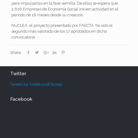
para impulsarlas en la fase semilla. De ellas se espera que
2.616 Empresas de Economía Social inicien actividad en el
periodo de 18 meses desde su creación.
NUCLEA, el proyecto presentado por FAECTA, ha sido el
segundo más valorado de los 17 aprobados en dicha
convocatoria.
Share
Twitter
Tweets by AndaluciaEScoop
Facebook