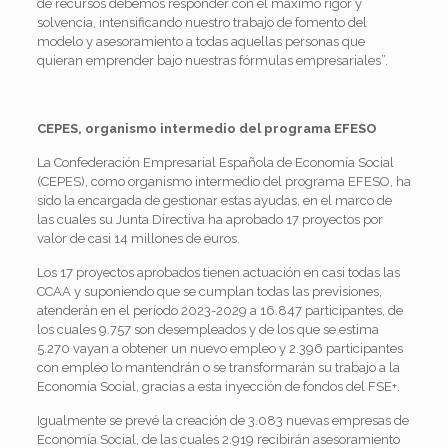
de recursos debemos responder con el máximo rigor y
solvencia, intensificando nuestro trabajo de fomento del
modelo y asesoramiento a todas aquellas personas que
quieran emprender bajo nuestras fórmulas empresariales”.
CEPES, organismo intermedio del programa EFESO
La Confederación Empresarial Española de Economía Social
(CEPES), como organismo intermedio del programa EFESO, ha
sido la encargada de gestionar estas ayudas, en el marco de
las cuales su Junta Directiva ha aprobado 17 proyectos por
valor de casi 14 millones de euros.
Los 17 proyectos aprobados tienen actuación en casi todas las
CCAA y suponiendo que se cumplan todas las previsiones,
atenderán en el período 2023-2029 a 16.847 participantes, de
los cuales 9.757 son desempleados y de los que se estima
5.270 vayan a obtener un nuevo empleo y 2.396 participantes
con empleo lo mantendrán o se transformarán su trabajo a la
Economía Social, gracias a esta inyección de fondos del FSE+.
Igualmente se prevé la creación de 3.083 nuevas empresas de
Economía Social, de las cuales 2.919 recibirán asesoramiento