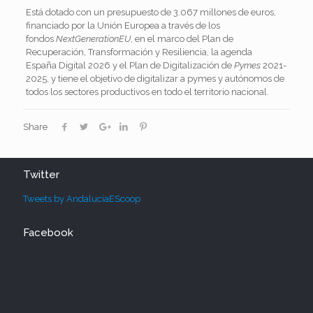
Está dotado con un presupuesto de 3.067 millones de euros,
financiado por la Unión Europea a través de los
fondos
NextGenerationEU
, en el marco del Plan de
Recuperación, Transformación y Resiliencia, la agenda
España
Digital
2026 y el Plan de Digitalización de
Pymes
2021-
2025, y tiene el objetivo de digitalizar a pymes y autónomos de
todos los sectores productivos en todo el territorio nacional.
Share
Twitter
Tweets by AndaluciaEScoop
Facebook