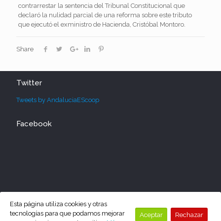
contrarrestar la sentencia del Tribunal Constitucional que
declaró la nulidad parcial de una reforma sobre este tributo
que ejecutó el exministro de Hacienda, Cristóbal Montoro.
Share
Twitter
Tweets by AndaluciaEScoop
Facebook
Esta página utiliza cookies y otras
tecnologías para que podamos mejorar
Aceptar
Rechazar