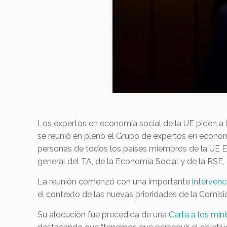
Los expertos en economía social de la UE piden a l
se reunió en pleno el Grupo de expertos en econom
personas de todos los países miembros de la UE Ent
general del TA, de la Economía Social y de la RSE
La reunión comenzó con una importante
intervenc
el contexto de las nuevas prioridades de la Comisió
Su alocución fue precedida de una
Carta a los min