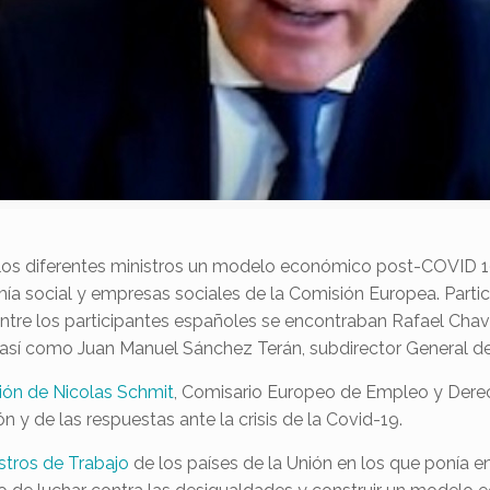
os diferentes ministros un modelo económico post-COVID 19 so
ía social y empresas sociales de la Comisión Europea. Parti
re los participantes españoles se encontraban Rafael Chaves 
, así como Juan Manuel Sánchez Terán, subdirector General d
ión de Nicolas Schmit
, Comisario Europeo de Empleo y Derec
n y de las respuestas ante la crisis de la Covid-19.
istros de Trabajo
de los países de la Unión en los que ponía e