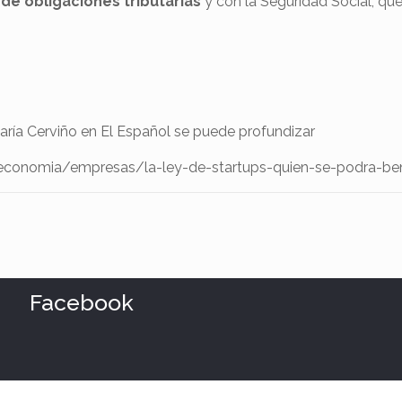
 de obligaciones tributarias
y con la Seguridad Social, qu
María Cerviño en El Español se puede profundizar
economia/empresas/la-ley-de-startups-quien-se-podra-ben
Facebook