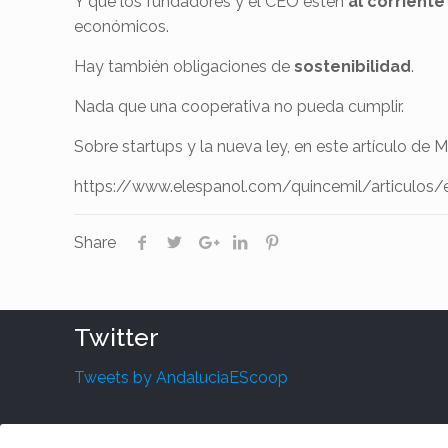
Y que los fundadores y el CEO estén
al corriente
económicos.
Hay también obligaciones de
sostenibilidad
.
Nada que una cooperativa no pueda cumplir.
Sobre startups y la nueva ley, en este artículo de 
https://www.elespanol.com/quincemil/articulos/
Share
Twitter
Tweets by AndaluciaEScoop