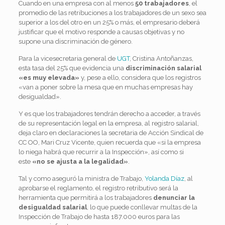
Cuando en una empresa con al menos
50 trabajadores
, el
promedio de las retribuciones a los trabajadores de un sexo sea
superior a los del otro en un 25% o más, el empresario deberá
justificar que el motivo responde a causas objetivas y no
supone una discriminación de género.
Para la vicesecretaria general de
UGT
, Cristina Antoñanzas,
esta tasa del 25% que evidencia una
discriminación salarial
«es muy elevada»
y, pese a ello, considera que los registros
«van a poner sobre la mesa que en muchas empresas hay
desigualdad».
Y es que los trabajadores tendrán derecho a acceder, a través
de su representación legal en la empresa, al registro salarial,
deja claro en declaraciones la secretaria de Acción Sindical de
CC OO, Mari Cruz Vicente, quien recuerda que «si la empresa
lo niega habrá que recurrir a la Inspección», así como si
este
«no se ajusta a la legalidad»
.
Tal y como aseguró la ministra de Trabajo,
Yolanda Díaz
, al
aprobarse el reglamento, el registro retributivo será la
herramienta que permitirá a los trabajadores
denunciar la
desigualdad salarial
, lo que puede conllevar multas de la
Inspección de Trabajo de hasta 187.000 euros para las