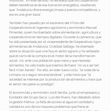
industrias”. En este sentido, ha señalado que las cooperativas
deben beneficiarse de esa transición energética, resaltando
que “Andalucía ofrece energía limpia a precios competitivos, y
eso es una gran baza”.
También han pasado por el escenario del II Foro del
Cooperativismo el ingeniero agrónomo y exministro Manuel
Pimentel, quien ha disertado sobre alimentación, agricultura y
cooperativismo en tiempos digitales. Durante su ponencia, que
ha sido presentada por el vicepresidente de Cooperativas Agro-
alimentarias de Andalucía, Cristóbal Gallego, ha disertado
sobre la situación que vive hoy el sector agrario y ha señalado
que el carro de la compra es el motor de la transformación
social. Así, ante una población que crece y que necesita
alimentos, ha vaticinado que traerlos de fuera “no va a ser tan
fácil ni tan barato”. Por ello, en este nuevo ciclo, “la cesta de la
compra va a seguir encareciéndose”, y esto hará que “la
sociedad se interese por la producción de alimentos y hará que
el sector recupere su prestigio”.
El economista y exministro Jordi Sevilla, junto al empresario y
fundador del Grupo Sacyr, Luis del Rivero, han debatido sobre
la gestión hídrica. La falta de acceso al agua en cantidad y
calidad es uno de los mayores problemas que frena el