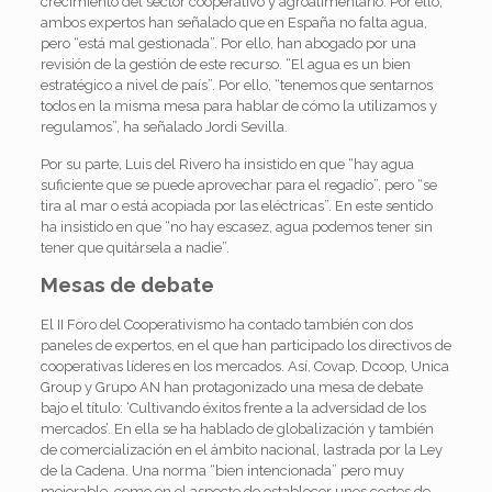
crecimiento del sector cooperativo y agroalimentario. Por ello,
ambos expertos han señalado que en España no falta agua,
pero “está mal gestionada”. Por ello, han abogado por una
revisión de la gestión de este recurso. “El agua es un bien
estratégico a nivel de país”. Por ello, “tenemos que sentarnos
todos en la misma mesa para hablar de cómo la utilizamos y
regulamos”, ha señalado Jordi Sevilla.
Por su parte, Luis del Rivero ha insistido en que “hay agua
suficiente que se puede aprovechar para el regadío”, pero “se
tira al mar o está acopiada por las eléctricas”. En este sentido
ha insistido en que “no hay escasez, agua podemos tener sin
tener que quitársela a nadie”.
Mesas de debate
El II Foro del Cooperativismo ha contado también con dos
paneles de expertos, en el que han participado los directivos de
cooperativas líderes en los mercados. Así, Covap, Dcoop, Unica
Group y Grupo AN han protagonizado una mesa de debate
bajo el título: ‘Cultivando éxitos frente a la adversidad de los
mercados’. En ella se ha hablado de globalización y también
de comercialización en el ámbito nacional, lastrada por la Ley
de la Cadena. Una norma “bien intencionada” pero muy
mejorable, como en el aspecto de establecer unos costes de