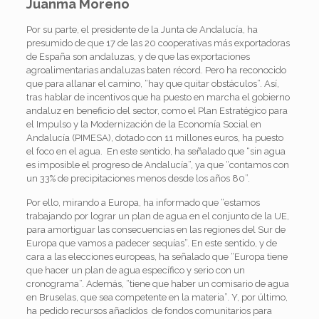
Juanma Moreno
Por su parte, el presidente de la Junta de Andalucía, ha
presumido de que 17 de las 20 cooperativas más exportadoras
de España son andaluzas, y de que las exportaciones
agroalimentarias andaluzas baten récord. Pero ha reconocido
que para allanar el camino, “hay que quitar obstáculos”. Así,
tras hablar de incentivos que ha puesto en marcha el gobierno
andaluz en beneficio del sector, como el Plan Estratégico para
el Impulso y la Modernización de la Economía Social en
Andalucía (PIMESA), dotado con 11 millones euros, ha puesto
el foco en el agua. En este sentido, ha señalado que “sin agua
es imposible el progreso de Andalucía”, ya que “contamos con
un 33% de precipitaciones menos desde los años 80”.
Por ello, mirando a Europa, ha informado que “estamos
trabajando por lograr un plan de agua en el conjunto de la UE,
para amortiguar las consecuencias en las regiones del Sur de
Europa que vamos a padecer sequías”. En este sentido, y de
cara a las elecciones europeas, ha señalado que “Europa tiene
que hacer un plan de agua específico y serio con un
cronograma”. Además, “tiene que haber un comisario de agua
en Bruselas, que sea competente en la materia”. Y, por último,
ha pedido recursos añadidos de fondos comunitarios para