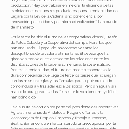
producción. “Hay que trabajar en mejorar la eficiencia de las
explotaciones de nuestros productores, pues la rentabilidad no
llegará por la Ley de la Cadena, sino por eficiencia, por
innovación, por calidad y por internacionalización”, han puesto
de manifiesto.
Por la tarde ha sido el turno de las cooperativas Vicasol, Fresón
de Palos, Cobadu y la Cooperativa del camp d’Ivars, las que
han analizado ‘El papel de las cooperativas ante los
desequilibrios de la cadena alimentaria’. El debate que ha
girado en torno a cuestiones como las relaciones entre los
distintos actores de la cadena alimentaria, la sostenibilidad
frente a la rentabilidad, el futuro del modelo cooperativo, la
dura competencia que llega de terceros países que no juegan
con las mismas reglas y las fórmulas para seguir creciendo
como industria y trasladar eso a los socios. Pero sin agua y sin
mano de obra garantizadas, “el sector lo va a tener muy difícil”,
han coincidido.
La clausura ha corrido por parte del presidente de Cooperativas
Agro-alimentarias de Andalucía, Fulgencio Torres, y la
viceconsejera de Empleo, Empresa y Trabajo Autónomo,
Beatriz Barranco, quien ha compartido la preocupación por la
falta de mano de obra en el sector cooperativo, y ha concluido