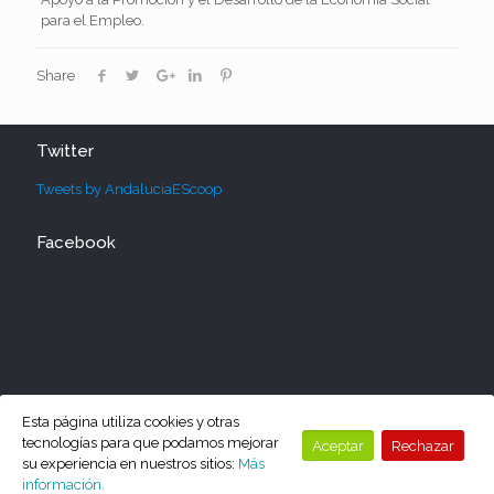
para el Empleo.
Share
Twitter
Tweets by AndaluciaEScoop
Facebook
Esta página utiliza cookies y otras
tecnologías para que podamos mejorar
Aceptar
Rechazar
su experiencia en nuestros sitios:
Más
información.