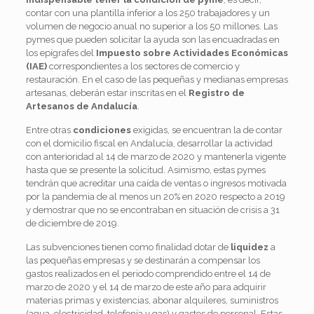
contar con una plantilla inferior a los 250 trabajadores y un
volumen de negocio anual no superior a los 50 millones. Las
pymes que pueden solicitar la ayuda son las encuadradas en
los epígrafes del
Impuesto sobre Actividades Económicas
(IAE)
correspondientes a los sectores de comercio y
restauración. En el caso de las pequeñas y medianas empresas
artesanas, deberán estar inscritas en el
Registro de
Artesanos de Andalucía
.
Entre otras
condiciones
exigidas, se encuentran la de contar
con el domicilio fiscal en Andalucía, desarrollar la actividad
con anterioridad al 14 de marzo de 2020 y mantenerla vigente
hasta que se presente la solicitud. Asimismo, estas pymes
tendrán que acreditar una caída de ventas o ingresos motivada
por la pandemia de al menos un 20% en 2020 respecto a 2019
y demostrar que no se encontraban en situación de crisis a 31
de diciembre de 2019.
Las subvenciones tienen como finalidad dotar de
liquidez
a
las pequeñas empresas y se destinarán a compensar los
gastos realizados en el periodo comprendido entre el 14 de
marzo de 2020 y el 14 de marzo de este año para adquirir
materias primas y existencias, abonar alquileres, suministros
(agua, electricidad, telefonía y gas) y gastos de personal. Estas