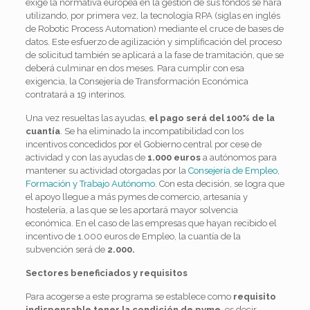
exige la normativa europea en la gestión de sus fondos se hará
utilizando, por primera vez, la tecnología RPA (siglas en inglés
de Robotic Process Automation) mediante el cruce de bases de
datos. Este esfuerzo de agilización y simplificación del proceso
de solicitud también se aplicará a la fase de tramitación, que se
deberá culminar en dos meses. Para cumplir con esa
exigencia, la Consejería de Transformación Económica
contratará a 19 interinos.
Una vez resueltas las ayudas,
el pago será del 100% de la
cuantía
. Se ha eliminado la incompatibilidad con los
incentivos concedidos por el Gobierno central por cese de
actividad y con las ayudas de
1.000 euros
a autónomos para
mantener su actividad otorgadas por la
Consejería de Empleo,
Formación y Trabajo Autónomo
. Con esta decisión, se logra que
el apoyo llegue a más pymes de comercio, artesanía y
hostelería, a las que se les aportará mayor solvencia
económica. En el caso de las empresas que hayan recibido el
incentivo de 1.000 euros de Empleo, la cuantía de la
subvención será de
2.000.
Sectores beneficiados y requisitos
Para acogerse a este programa se establece como
requisito
indispensable tener la condición de pyme
, es decir,