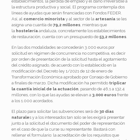
establecimientos, la pérdida de empleo y el daño irreversible a
la estructura productiva y social. El programa contempla dos
líneas de ayudas que serán financiadas con Fondos FEDER.
Así, al
comercio minorista
y al sector de la
artesanía
se les
asigna una cuantía de
79,2 millones
, mientras que
la
hostelería
andaluza, concretamente los establecimientos
de restauración, cuenta con un presupuesto de
53,2 millones
.
En las dos modalidades se concederán 3.000 euros por
solicitud en régimen de concurrencia no competitiva, es decir
por orden de presentación de la solicitud hasta el agotamiento
del crédito asignado, de acuerdo con lo establecido en la
modificación del Decreto ley 1/2021 de 12 de enero de
Transformación Económica aprobado por Consejo de Gobierno
a finales de marzo. Dicha modificación ha permitido
triplicar
la cuantía inicial de la actuación
, pasando de 46,1 a 132,4
millones, con lo que las ayudas se elevan a
3.000 euros
frente
a los 1.000 acordados.
El plazo para solicitar las subvenciones será de
30 días
naturale
s y a los interesados tan solo se les exigirá presentar
junto a la solicitud el documento del poder de representación
en el caso de que la curse su representante. Bastará con
rellenar el formulario: la acreditación de los requisitos que