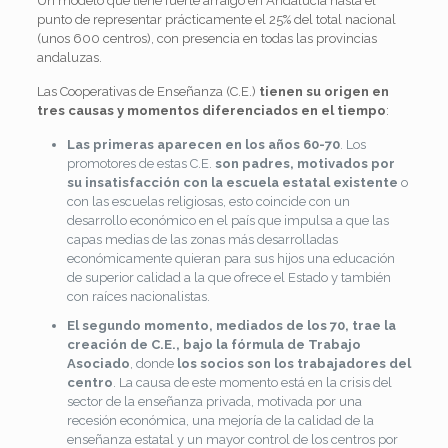
Un modelo que tiene fuerte arraigo en Andalucía hasta el
punto de representar prácticamente el 25% del total nacional
(unos 600 centros), con presencia en todas las provincias
andaluzas.
Las Cooperativas de Enseñanza (C.E.)
tienen su origen en
tres causas y momentos diferenciados en el tiempo
:
Las primeras aparecen en los años 60-70
. Los
promotores de estas C.E.
son padres, motivados por
su insatisfacción con la escuela estatal existente
o
con las escuelas religiosas, esto coincide con un
desarrollo económico en el país que impulsa a que las
capas medias de las zonas más desarrolladas
económicamente quieran para sus hijos una educación
de superior calidad a la que ofrece el Estado y también
con raíces nacionalistas.
El segundo momento, mediados de los 70, trae la
creación de C.E., bajo la fórmula de Trabajo
Asociado
, donde
los socios son los trabajadores del
centro
. La causa de este momento está en la crisis del
sector de la enseñanza privada, motivada por una
recesión económica, una mejoría de la calidad de la
enseñanza estatal y un mayor control de los centros por