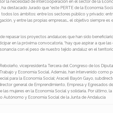
or la necesidad de intercooperación en el sector de la Econ
 ha destacado Jurado que “este PERTE de la Economía Social
en todos los ámbitos: entre los sectores público y privado; 
ación, y entre las propias empresas… el objetivo siempre es e
de repasar los proyectos andaluces que han sido beneficiari
icipar en la próxima convocatoria, “hay que aspirar a que la
onancia con el peso de nuestro tejido andaluz en el territor
e Reboleño, vicepresidenta Tercera del Congreso de los Dip
de Trabajo y Economía Social. Además, han intervenido como
ecial para la Economía Social; Araceli Bayón Gayo, subdirect
rector general de Emprendimiento, Empresa y Egresados de 
as mujeres en la Economía Social y solidaria. Por último, la
jo Autónomo y Economía Social de la Junta de Andalucía