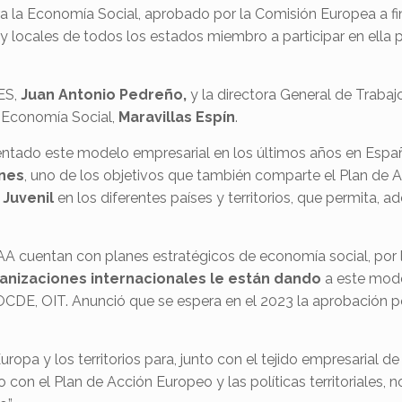
a la Economía Social, aprobado por la Comisión Europea a fi
y locales de todos los estados miembro a participar en ella p
PES,
Juan Antonio Pedreño,
y la directora General de Trab
y Economía Social,
Maravillas Espín
.
ado este modelo empresarial en los últimos años en España, 
enes
, uno de los objetivos que también comparte el Plan de 
Juvenil
en los diferentes países y territorios, que permita, a
A cuentan con planes estratégicos de economía social, por 
anizaciones internacionales le están dando
a este mode
 OCDE, OIT. Anunció que se espera en el 2023 la aprobación 
.
pa y los territorios para, junto con el tejido empresarial de 
unto con el Plan de Acción Europeo y las políticas territoriale