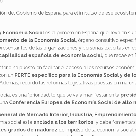
o”.
ución del Gobierno de España para el impulso de ese ecosist
 y Economía Social
es el primero en España que lleva en s
omento de la Economía Social,
órgano consultivo especif
epresentantes de las organizaciones y personas expertas en 
capitalidad española de economía social,
que recae en 
terio ha puesto en facilitar el acceso a los recursos económi
 con un
PERTE específico para la Economía Social y de l
. Además, recordó las reformas legislativas puestas en marc
cial es una “prioridad, lo que se va a manifestar en la
presi
r una
Conferencia Europea de Economía Social de alto n
General de Mercado Interior, Industria, Emprendimient
mía social está
anclada a los territorios
, y debe fomentars
tes grados de madurez
de impulso de la economía social e