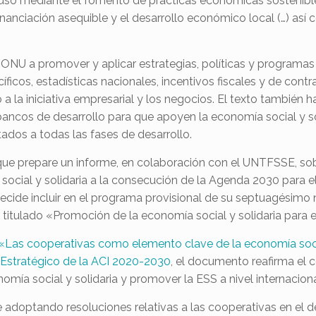
cluso mediante el fomento de prácticas económicas sostenible
anciación asequible y el desarrollo económico local (…) así co
ONU a promover y aplicar estrategias, políticas y programas 
ficos, estadísticas nacionales, incentivos fiscales y de contra
a la iniciativa empresarial y los negocios. El texto también h
s bancos de desarrollo para que apoyen la economía social y so
dos a todas las fases de desarrollo.
ue prepare un informe, en colaboración con el UNTFSSE, sobre
social y solidaria a la consecución de la Agenda 2030 para e
 y decide incluir en el programa provisional de su septuagésim
titulado «Promoción de la economía social y solidaria para el
«Las cooperativas como elemento clave de la economía socia
 Estratégico de la ACI 2020-2030
, el documento reafirma el
mía social y solidaria y promover la ESS a nivel internaciona
adoptando resoluciones relativas a las cooperativas en el de