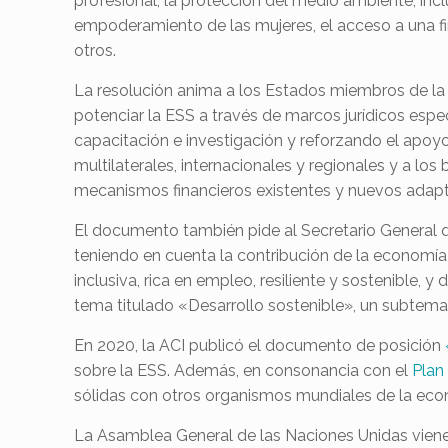
profesional, la protección del medio ambiente, in
empoderamiento de las mujeres, el acceso a una fin
otros.
La resolución anima a los Estados miembros de la 
potenciar la ESS a través de marcos jurídicos especí
capacitación e investigación y reforzando el apoyo 
multilaterales, internacionales y regionales y a lo
mecanismos financieros existentes y nuevos adapta
El documento también pide al Secretario General q
teniendo en cuenta la contribución de la economía 
inclusiva, rica en empleo, resiliente y sostenible,
tema titulado «Desarrollo sostenible», un subtema 
En 2020, la ACI publicó el documento de posición
sobre la ESS. Además, en consonancia con el
Plan
sólidas con otros organismos mundiales de la econo
La Asamblea General de las Naciones Unidas viene 