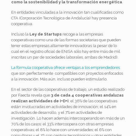
como la sostenibilidad y la transformación energética
.
En entidades vinculadas a la innovación tan cualificadas como
CTA (Corporación Tecnológica de Andalucía) hay presencia
cooperativa.
Incluso la
Ley de Startups
recoge a las empresas
cooperativas como una de las formas societarias que pueden
tener estas empresas altamente innovadoras (a pesar de lo
cual en el registro oficial de ENISA sólo hay entre más de mil
inscritas un par de sociedades laborales, ambas de Madrid).
La fórmula cooperativa ofrece ventajas a los emprendedores
que son perfectamente compatibles con proyectos enfocados
a la innovación. Más aún, incluso pueden estimularlo.
En el sector de las cooperativas de trabajo, un estudio realizado
por Faecta revela que
3 de cada 4 cooperativas andaluzas
realizan actividades de I+D+i
: el 36% de las cooperativas
están involucradas en actividades de innovación; el 14% en
actividades de desarrollo, y el 7% en actividades de
investigación. Lo hacen además intercooperando en más de un
70% de los casos: el 33% intercoopera con otras empresas
cooperativas; el 8% lo hace con universidades; el 6% con
consultoras y el 3% con centros tecnológicos y otras entidades