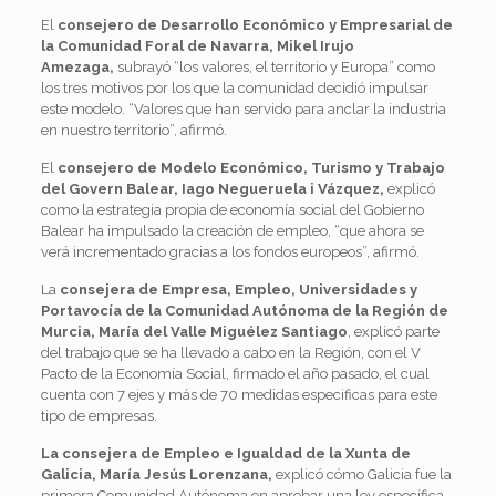
El
consejero de Desarrollo Económico y Empresarial de
la Comunidad Foral de Navarra, Mikel Irujo
Amezaga,
subrayó “los valores, el territorio y Europa” como
los tres motivos por los que la comunidad decidió impulsar
este modelo. “Valores que han servido para anclar la industria
en nuestro territorio”, afirmó.
El
consejero de Modelo Económico, Turismo y Trabajo
del Govern Balear, Iago Negueruela i Vázquez,
explicó
como la estrategia propia de economía social del Gobierno
Balear ha impulsado la creación de empleo, “que ahora se
verá incrementado gracias a los fondos europeos”, afirmó.
La
consejera de Empresa, Empleo, Universidades y
Portavocía de la Comunidad Autónoma de la Región de
Murcia, María del Valle Miguélez Santiago
, explicó parte
del trabajo que se ha llevado a cabo en la Región, con el V
Pacto de la Economía Social, firmado el año pasado, el cual
cuenta con 7 ejes y más de 70 medidas especificas para este
tipo de empresas.
La consejera de Empleo e Igualdad de la Xunta de
Galicia, María Jesús Lorenzana,
explicó cómo Galicia fue la
primera Comunidad Autónoma en aprobar una ley específica