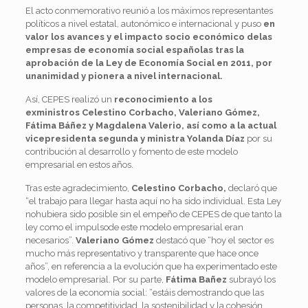
El acto conmemorativo reunió a los máximos representantes
políticos a nivel estatal, autonómico e internacional y puso
en
valor los avances y el impacto socio económico delas
empresas de economía social españolas tras la
aprobación de la Ley de Economía Social en 2011, por
unanimidad y pionera a nivel internacional.
Así, CEPES realizó
un
reconocimiento a los
exministros
Celestino Corbacho, Valeriano Gómez,
Fátima Báñez y Magdalena Valerio, así como a la actual
vicepresidenta segunda y ministra Yolanda Díaz
por su
contribución al desarrollo y fomento de este modelo
empresarial en estos años.
Tras este agradecimiento,
Celestino
Corbacho,
declaró que
“el trabajo para llegar hasta aquí no ha sido individual. Esta Ley
nohubiera sido posible sin el empeño de CEPES de que tanto la
ley como el impulsode este modelo empresarial eran
necesarios”.
Valeriano Gómez
destacó que “hoy el sector es
mucho más representativo y transparente que hace once
años”, en referencia a la evolución que ha experimentado este
modelo empresarial. Por su parte,
Fátima Bañez
subrayó los
valores de la economía social: “estáis demostrando que las
personas, la competitividad, la sostenibilidad y la cohesión