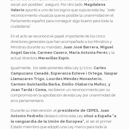
social son posibles”, aseguró. Por otro lado,
Magdalena
Valerio
apuntó a uno de los logros que supuso esta ley: “este
reconocimiento visualiza que es posible la unanimidad en el
Parlamento español para conseguir algo bueno para toda la
ciudadanía”.
En el acto se reconoció el papel importante de los cinco
directores generales que han acompañado a los Ministros y
Ministras durante su mandato,
Juan José Barrera, Miguel
Angel Garcia, Carmen Casero, Maria Antonia Peréz
y la
actual directora
Maravillas Espín.
Igualmente, los siete ponentes dela Ley 5/2011,
Carles
Campuzano Canadé, Esperanza Esteve i Ortega, Gaspar
Llamazares Trigo, Lourdes Méndez Monasterio,
Carmen Quintanilla Barba, Emilio Olabarria Muñoz, y
Joan Tardá i Coma,
recibieron un reconocimiento por su
compromiso en la aprobación de esta Ley por unanimidad de
arco parlamentario.
Durante su intervención, el
presidente de CEPES, Juan
Antonio Pedreño
destacó cómo esta Ley
situó a España “a
la vanguardia de la Unión de Europea”,
al ser el primer
Estado miembro que adoptó una Ley marco para toda la