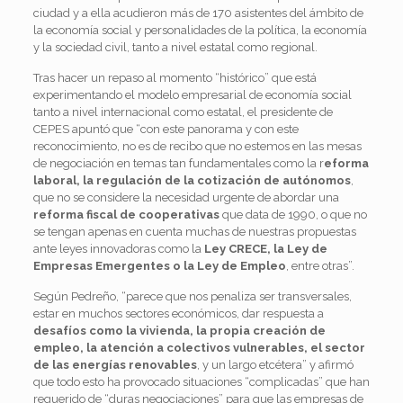
ciudad y a ella acudieron más de 170 asistentes del ámbito de
la economía social y personalidades de la política, la economía
y la sociedad civil, tanto a nivel estatal como regional.
Tras hacer un repaso al momento “histórico” que está
experimentando el modelo empresarial de economía social
tanto a nivel internacional como estatal, el presidente de
CEPES apuntó que “con este panorama y con este
reconocimiento, no es de recibo que no estemos en las mesas
de negociación en temas tan fundamentales como la r
eforma
laboral, la regulación de la cotización de autónomos
,
que no se considere la necesidad urgente de abordar una
reforma fiscal de cooperativas
que data de 1990, o que no
se tengan apenas en cuenta muchas de nuestras propuestas
ante leyes innovadoras como la
Ley CRECE, la Ley de
Empresas Emergentes o la Ley de Empleo
, entre otras”.
Según Pedreño, “parece que nos penaliza ser transversales,
estar en muchos sectores económicos, dar respuesta a
desafíos como la vivienda, la propia creación de
empleo, la atención a colectivos vulnerables, el sector
de las energías renovables
, y un largo etcétera” y afirmó
que todo esto ha provocado situaciones “complicadas” que han
requerido de “duras negociaciones” para que las empresas de