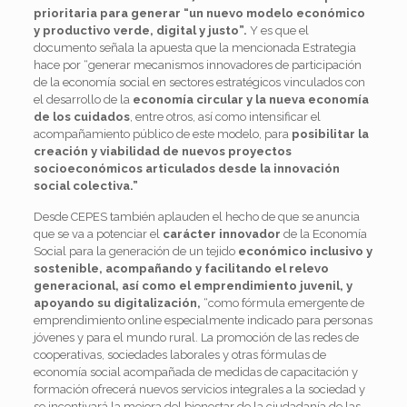
prioritaria para generar “un nuevo modelo económico
y productivo verde, digital y justo”.
Y es que el
documento señala la apuesta que la mencionada Estrategia
hace por “generar mecanismos innovadores de participación
de la economía social en sectores estratégicos vinculados con
el desarrollo de la
economía circular y la nueva economía
de los cuidados
, entre otros, así como intensificar el
acompañamiento público de este modelo, para
posibilitar la
creación y viabilidad de nuevos proyectos
socioeconómicos articulados desde la innovación
social colectiva.”
Desde CEPES también aplauden el hecho de que se anuncia
que se va a potenciar el
carácter innovador
de la Economía
Social para la generación de un tejido
económico inclusivo y
sostenible, acompañando y facilitando el relevo
generacional, así como el emprendimiento juvenil, y
apoyando su digitalización,
“como fórmula emergente de
emprendimiento online especialmente indicado para personas
jóvenes y para el mundo rural. La promoción de las redes de
cooperativas, sociedades laborales y otras fórmulas de
economía social acompañada de medidas de capacitación y
formación ofrecerá nuevos servicios integrales a la sociedad y
se incentivará la mejora del bienestar de la ciudadanía de las