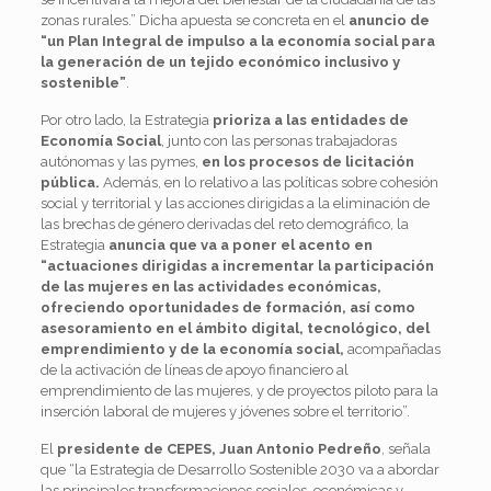
zonas rurales.” Dicha apuesta se concreta en el
anuncio de
“un Plan Integral de impulso a la economía social para
la generación de un tejido económico inclusivo y
sostenible”
.
Por otro lado, la Estrategia
prioriza a las entidades de
Economía Social
, junto con las personas trabajadoras
autónomas y las pymes,
en los procesos de licitación
pública.
Además, en lo relativo a las políticas sobre cohesión
social y territorial y las acciones dirigidas a la eliminación de
las brechas de género derivadas del reto demográfico, la
Estrategia
anuncia que va a poner el acento en
“actuaciones dirigidas a incrementar la participación
de las mujeres en las actividades económicas,
ofreciendo oportunidades de formación, así como
asesoramiento en el ámbito digital, tecnológico, del
emprendimiento y de la economía social,
acompañadas
de la activación de líneas de apoyo financiero al
emprendimiento de las mujeres, y de proyectos piloto para la
inserción laboral de mujeres y jóvenes sobre el territorio”.
El
presidente de CEPES, Juan Antonio Pedreño
, señala
que “la Estrategia de Desarrollo Sostenible 2030 va a abordar
las principales transformaciones sociales, económicas y