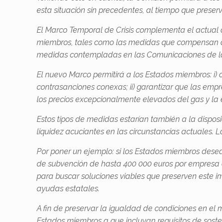
esta situación sin precedentes, al tiempo que prese
El Marco Temporal de Crisis complementa el actual c
miembros, tales como las medidas que compensan a l
medidas contempladas en las Comunicaciones de la 
El nuevo Marco permitirá a los Estados miembros: i) 
contrasanciones conexas; ii) garantizar que las empre
los precios excepcionalmente elevados del gas y la e
Estos tipos de medidas estarían también a la disposi
liquidez acuciantes en las circunstancias actuales.
Por poner un ejemplo: si los Estados miembros dese
de subvención de hasta 400 000 euros por empresa a
para buscar soluciones viables que preserven este 
ayudas estatales.
A fin de preservar la igualdad de condiciones en el 
Estados miembros a que incluyan requisitos de soste