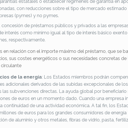
antías estatales o establecer regímenes de garantía en ap
nadas, con reducciones sobre el tipo de mercado estimado p
presas (pymes) y no pymes.
concesión de préstamos públicos y privados a las empresas 
 interés como mínimo igual al tipo de interés básico exento 
mes, respectivamente.
es en relación con el importe máximo del préstamo, que se b
s, sus costes energéticos o sus necesidades concretas de l
 circulante
ios de la energía
: Los Estados miembros podrán compens
 adicionales derivados de las subidas excepcionales de los p
 las subvenciones directas. La ayuda global por beneficiario
lones de euros en un momento dado. Cuando una empresa inc
 la continuidad de una actividad económica. A tal fin, los 
millones de euros para los grandes consumidores de energía 
ión de aluminio y otros metales, fibras de vidrio, pasta, fer