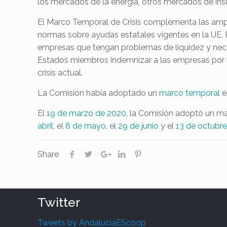
los mercados de la energía, otros mercados de in
El Marco Temporal de Crisis complementa las amp
normas sobre ayudas estatales vigentes en la UE. 
empresas que tengan problemas de liquidez y neces
Estados miembros indemnizar a las empresas por 
crisis actual.
La Comisión había adoptado un
marco temporal
e
El
19 de marzo de 2020
, la Comisión adoptó un ma
abril
, el
8 de mayo
, el
29 de junio
y el
13 de octubr
Share
Twitter
Tweets by AndaluciaEScoop