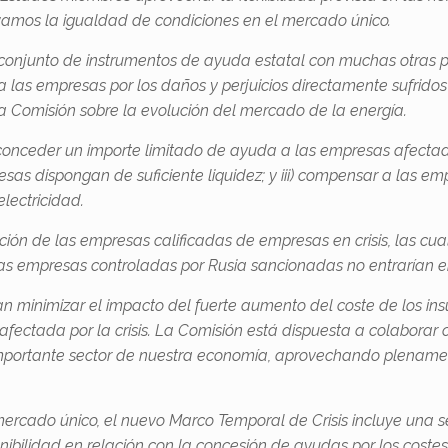
rvamos la igualdad de condiciones en el mercado único.
onjunto de instrumentos de ayuda estatal con muchas otras pos
as empresas por los daños y perjuicios directamente sufridos 
Comisión sobre la evolución del mercado de la energía.
conceder un importe limitado de ayuda a las empresas afectadas
sas dispongan de suficiente liquidez; y iii) compensar a las em
lectricidad.
ción de las empresas calificadas de empresas en crisis, las cu
 Las empresas controladas por Rusia sancionadas no entrarían 
an minimizar el impacto del fuerte aumento del coste de los i
fectada por la crisis. La Comisión está dispuesta a colaborar
importante sector de nuestra economía, aprovechando plenament
mercado único, el nuevo Marco Temporal de Crisis incluye una se
nibilidad en relación con la concesión de ayudas por los coste