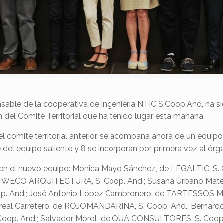
able de la cooperativa de ingeniería NTIC S.Coop.And, ha s
del Comité Territorial que ha tenido lugar esta mañana.
 comité territorial anterior, se acompaña ahora de un equip
 del equipo saliente y 8 se incorporan por primera vez al órg
 en el nuevo equipo: Mónica Mayo Sánchez, de LEGALTIC, S.
de WECO ARQUITECTURA, S. Coop. And.; Susana Urbano Mate
 And.; José Antonio López Cambronero, de TARTESSOS MAL
eal Carretero, de ROJOMANDARINA, S. Coop. And.; Bernard
Coop. And.; Salvador Moret, de QUA CONSULTORES, S. Coop. 