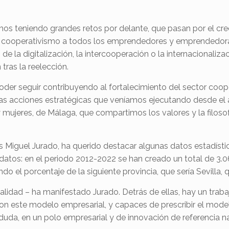
 teniendo grandes retos por delante, que pasan por el crec
el cooperativismo a todos los emprendedores y emprendedora
de la digitalización, la intercooperación o la internacionali
ras la reelección.
der seguir contribuyendo al fortalecimiento del sector coope
 las acciones estratégicas que veníamos ejecutando desde el 
 mujeres, de Málaga, que compartimos los valores y la filoso
is Miguel Jurado, ha querido destacar algunas datos estadíst
atos: en el periodo 2012-2022 se han creado un total de 3.06
o el porcentaje de la siguiente provincia, que sería Sevilla, 
ualidad – ha manifestado Jurado. Detrás de ellas, hay un trab
este modelo empresarial, y capaces de prescribir el mode
duda, en un polo empresarial y de innovación de referencia na