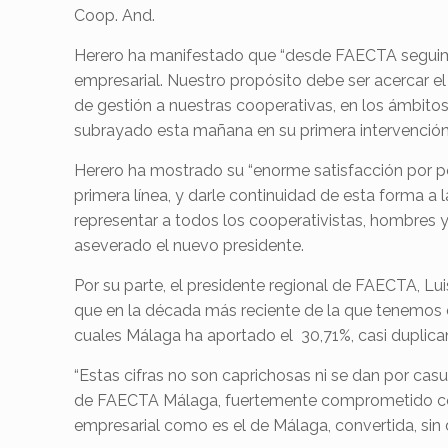
Coop. And.
Herero ha manifestado que “desde FAECTA seguimos
empresarial. Nuestro propósito debe ser acercar 
de gestión a nuestras cooperativas, en los ámbitos 
subrayado esta mañana en su primera intervención t
Herero ha mostrado su “enorme satisfacción por po
primera línea, y darle continuidad de esta forma a
representar a todos los cooperativistas, hombres y
aseverado el nuevo presidente.
Por su parte, el presidente regional de FAECTA, Lu
que en la década más reciente de la que tenemos d
cuales Málaga ha aportado el 30,71%, casi duplicand
“Estas cifras no son caprichosas ni se dan por cas
de FAECTA Málaga, fuertemente comprometido con 
empresarial como es el de Málaga, convertida, sin 