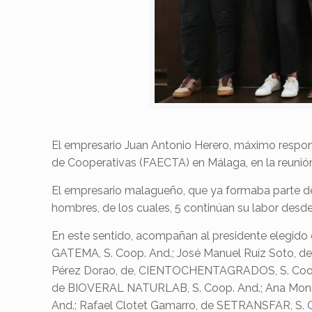
El empresario Juan Antonio Herero, máximo respons
de Cooperativas (FAECTA) en Málaga, en la reunión 
El empresario malagueño, que ya formaba parte del
hombres, de los cuales, 5 continúan su labor desde
En este sentido, acompañan al presidente elegido
GATEMA, S. Coop. And.; José Manuel Ruíz Soto, 
Pérez Dorao, de, CIENTOCHENTAGRADOS, S. Coop.
de BIOVERAL NATURLAB, S. Coop. And.; Ana Monr
And.; Rafael Clotet Gamarro, de SETRANSFAR, S. 