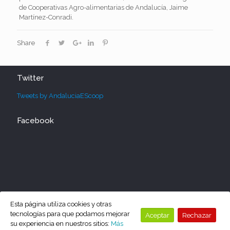
de Cooperativas Agro-alimentarias de Andalucía, Jaime
Martínez-Conradi.
Share
Twitter
Tweets by AndaluciaEScoop
Facebook
Esta página utiliza cookies y otras
tecnologías para que podamos mejorar
Aceptar
Rechazar
su experiencia en nuestros sitios:
Más