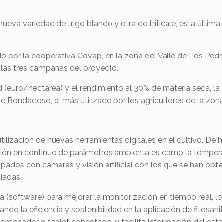
eva variedad de trigo blando y otra de triticale, ésta última i
 por la cooperativa Covap, en la zona del Valle de Los Pedr
e las tres campañas del proyecto.
d (euro/hectárea) y el rendimiento al 30% de materia seca, la
ale Bondadoso, el más utilizado por los agricultores de la zona
ilización de nuevas herramientas digitales en el cultivo. De
ición en continuo de parámetros ambientales como la temperat
ipados con cámaras y visión artificial con los que se han ob
diadas.
 (software) para mejorar la monitorización en tiempo real, l
ndo la eficiencia y sostenibilidad en la aplicación de fitosani
ordenador o tablet conectado, y facilita información del esta