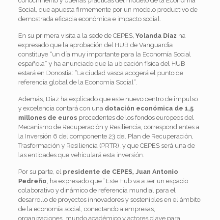
conocimiento y buenas prácticas del modelo de la Economía
Social, que apuesta firmemente por un modelo productivo de
demostrada eficacia económica e impacto social.
En su primera visita a la sede de CEPES,
Yolanda Díaz
ha
expresado que la aprobación del HUB de Vanguardia
constituye “un día muy importante para la Economía Social
española” y ha anunciado que la ubicación física del HUB
estará en Donostia: “La ciudad vasca acogerá el punto de
referencia global de la Economía Social”.
Además, Díaz ha explicado que este nuevo centro de impulso
y excelencia contará con una
dotación económica de 1,5
millones
de euros
procedentes de los fondos europeos del
Mecanismo de Recuperación y Resiliencia, correspondientes a
la Inversión 6 del componente 23 del Plan de Recuperación,
Trasformación y Resiliencia (PRTR), y que CEPES será una de
las entidades que vehiculará esta inversión.
Por su parte, el
presidente de CEPES, Juan Antonio
Pedreño
, ha expresado que “Este Hub va a ser un espacio
colaborativo y dinámico de referencia mundial para el
desarrollo de proyectos innovadores y sostenibles en el ámbito
de la economía social, conectando a empresas,
organizaciones, mundo académico y actores clave para