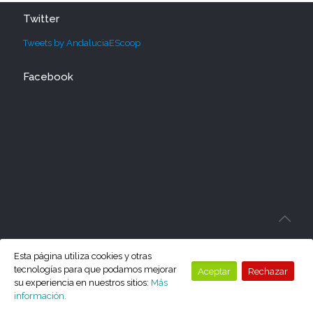
Twitter
Tweets by AndaluciaEScoop
Facebook
Esta página utiliza cookies y otras
tecnologías para que podamos mejorar
Aceptar
Rechazar
su experiencia en nuestros sitios:
Más
información.