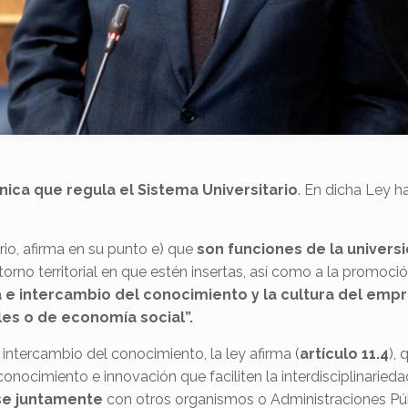
nica que regula el Sistema Universitario
. En dicha Ley h
ario, afirma en su punto e) que
son funciones de la univers
rno territorial en que estén insertas, así como a la promoció
a e intercambio del
conocimiento y la cultura del empr
les o de economía social”.
e intercambio del conocimiento, la ley afirma (
artículo 11.4
),
conocimiento e innovación que faciliten la interdisciplinaried
rse juntamente
con otros organismos o Administraciones Pú