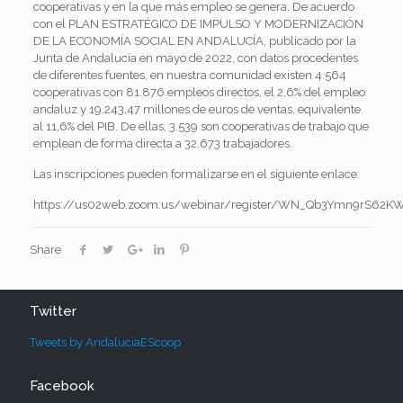
cooperativas y en la que más empleo se genera. De acuerdo
con el PLAN ESTRATÉGICO DE IMPULSO Y MODERNIZACIÓN
DE LA ECONOMÍA SOCIAL EN ANDALUCÍA, publicado por la
Junta de Andalucía en mayo de 2022, con datos procedentes
de diferentes fuentes, en nuestra comunidad existen 4.564
cooperativas con 81.876 empleos directos, el 2,6% del empleo
andaluz y 19.243,47 millones de euros de ventas, equivalente
al 11,6% del PIB. De ellas, 3.539 son cooperativas de trabajo que
emplean de forma directa a 32.673 trabajadores.
Las inscripciones pueden formalizarse en el siguiente enlace:
https://us02web.zoom.us/webinar/register/WN_Qb3Ymn9rS62K
Share
Twitter
Tweets by AndaluciaEScoop
Facebook