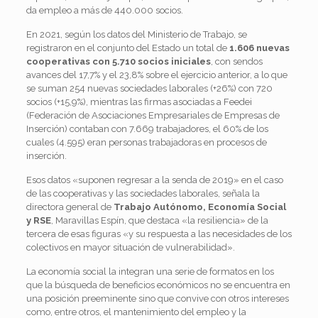
da empleo a más de 440.000 socios.
En 2021, según los datos del Ministerio de Trabajo, se
registraron en el conjunto del Estado un total de
1.606 nuevas
cooperativas con 5.710 socios iniciales
, con sendos
avances del 17,7% y el 23,8% sobre el ejercicio anterior, a lo que
se suman 254 nuevas sociedades laborales (+26%) con 720
socios (+15,9%), mientras las firmas asociadas a Feedei
(Federación de Asociaciones Empresariales de Empresas de
Inserción) contaban con 7.669 trabajadores, el 60% de los
cuales (4.595) eran personas trabajadoras en procesos de
inserción.
Esos datos «suponen regresar a la senda de 2019» en el caso
de las cooperativas y las sociedades laborales, señala la
directora general de
Trabajo Autónomo, Economía Social
y RSE
, Maravillas Espín, que destaca «la resiliencia» de la
tercera de esas figuras «y su respuesta a las necesidades de los
colectivos en mayor situación de vulnerabilidad».
La economía social la integran una serie de formatos en los
que la búsqueda de beneficios económicos no se encuentra en
una posición preeminente sino que convive con otros intereses
como, entre otros, el mantenimiento del empleo y la