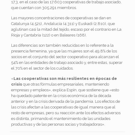
17,3, en el caso de las 17.603 cooperativas de trabajo asociado,
que cuentan con 305.291 miembros.
Las mayores concentraciones de cooperativas se dan en
Catalunya (4.521), Andalucía (4.311) y Euskadi (2.810), que
aglutinan casi la mitad del tejido, escaso por el contrario en La
Rioja y Cantabria (122) o en Baleares (168).
Las diferencias son también reducidas en lo referente a la
presencia femenina, ya que las mujeres son el 49,8% de los
socios en el conjunto del sector cooperativo para alcanzan el
54% en las entidades de trabajo asociado y, entre estas, superar
el 70% en el sector de los cuidados.
«
Las cooperativas son más resilientes en épocas de
crisis
que otras fórmulas empresariales, manteniendo
empresas y empleos», explica Espín, que sostiene que «esto
ha quedado patente en la crisis económica de la década
anterior y en la crisis derivada de la pandemia. Los efectos de
las crisis afectan a las cooperativas de igual manera que al
resto de empresas, pero su reacción ante los efectos adversos
es distinta, primando el mantenimiento de las unidades
productivas y de las personas socias y trabajadoras».