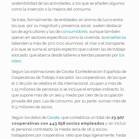
sostenibilidad de las actividades, a los que se añaden algunos
como la inserción o la mejora del consumo.
Se trata, formalmente, de entidades sin ánimo de lucro entre
las que, por su magnitud y presencia social, suelen destacar
las de agricultores y las de
consumidores
, aunque también
operan en sectores específicos como la vivienda, la
enseñanza
(atienden a más de 300.000 alumnos), el mar o el transporte,
a lo que se suma el amplio espectro que cubren las de trabajo
asociado, que abarca desde talleres a tiendas pasando por
los
riders
.
Según las estimaciones de Coceta (Confederación Española de
Cooperativas de Trabajo Asociado), las cooperativas, de las que
el 2 de julio se celebra el día internacional, ocupan a más de
1,15 millones de personas si se incluye el empleo indirecto, lo
que supone más de un seis y medio por cien de la ocupación
privada del país. Las de consumo, por su parte, suman más de
6,5 millones de socios.
Según los datos de
Coceta
, que contabiliza un total de
23.907
cooperativas con 443.658 socios empleados
y sin incluir
el personal contratado, la media sería de 18,5 socios-
trabajadores por cooperativa, ratio que baja ligeramente, hasta