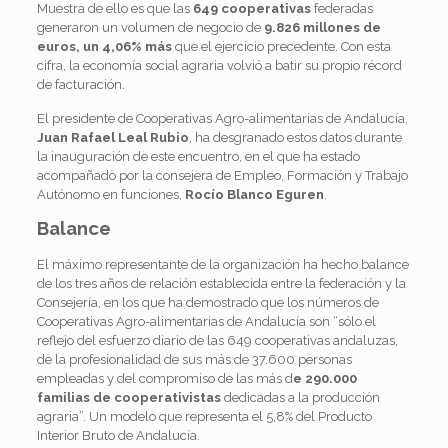
Muestra de ello es que las
649 cooperativas
federadas
generaron un volumen de negocio de
9.826 millones de
euros, un 4,06% más
que el ejercicio precedente. Con esta
cifra, la economía social agraria volvió a batir su propio récord
de facturación.
El presidente de Cooperativas Agro-alimentarias de Andalucía,
Juan Rafael Leal Rubio
, ha desgranado estos datos durante
la inauguración de este encuentro, en el que ha estado
acompañado por la consejera de Empleo, Formación y Trabajo
Autónomo en funciones,
Rocío Blanco Eguren
.
Balance
El máximo representante de la organización ha hecho balance
de los tres años de relación establecida entre la federación y la
Consejería, en los que ha demostrado que los números de
Cooperativas Agro-alimentarias de Andalucía son “sólo el
reflejo del esfuerzo diario de las 649 cooperativas andaluzas,
de la profesionalidad de sus más de 37.600 personas
empleadas y del compromiso de las más d
e 290.000
familias de cooperativistas
dedicadas a la producción
agraria”. Un modelo que representa el 5,8% del Producto
Interior Bruto de Andalucía.