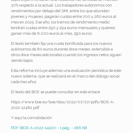
30% respecto a la actual. Los trabajadores autónomos con
rendimientos por debajo del SMI, entre los que abundan
jóvenes y mujeres, pagarán cuotas entre 200 y 260 euros al
mes en 2025. Ese año, los tramos de rendimiento medio
tendrán cuotas entre 290 y 294 euros mensuales y quienes
ganan más de 6.000 euros al mes, 590 euros.
El texto también fija una cuota bonificada para los nuevos
autónomos de 80 euros durante doce meses, extensible a
otros doce meses adicionales cuando los ingresos netos siguen
siendo bajos.
Esta reforma incluye además una evaluación periódica de este
nuevo sistema, que se realizará en el marco del diálogo social
cada tres años
El texto del BOE se puede consultar en este enlace
https://www.boe.es/boe/dias/2022/07/27/pdfs/BOE-A-
2022-12482.pdf
Y aquí la convalidación
PDF (BOE-A-2022-14220 – 1 pág. – 186 KB