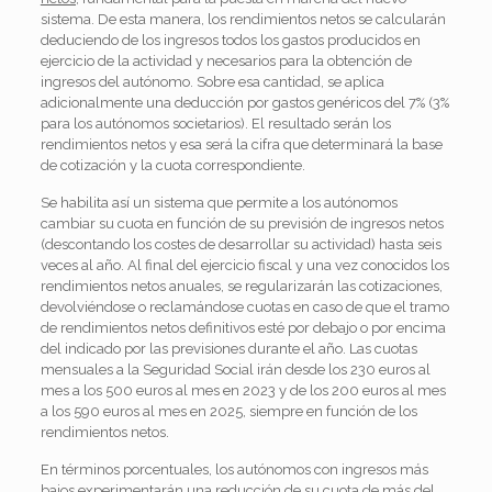
sistema. De esta manera, los rendimientos netos se calcularán
deduciendo de los ingresos todos los gastos producidos en
ejercicio de la actividad y necesarios para la obtención de
ingresos del autónomo. Sobre esa cantidad, se aplica
adicionalmente una deducción por gastos genéricos del 7% (3%
para los autónomos societarios). El resultado serán los
rendimientos netos y esa será la cifra que determinará la base
de cotización y la cuota correspondiente.
Se habilita así un sistema que permite a los autónomos
cambiar su cuota en función de su previsión de ingresos netos
(descontando los costes de desarrollar su actividad) hasta seis
veces al año. Al final del ejercicio fiscal y una vez conocidos los
rendimientos netos anuales, se regularizarán las cotizaciones,
devolviéndose o reclamándose cuotas en caso de que el tramo
de rendimientos netos definitivos esté por debajo o por encima
del indicado por las previsiones durante el año. Las cuotas
mensuales a la Seguridad Social irán desde los 230 euros al
mes a los 500 euros al mes en 2023 y de los 200 euros al mes
a los 590 euros al mes en 2025, siempre en función de los
rendimientos netos.
En términos porcentuales, los autónomos con ingresos más
bajos experimentarán una reducción de su cuota de más del